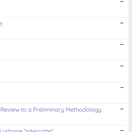
e
e Review to a Preliminary Methodology
i urbane “interrotte"