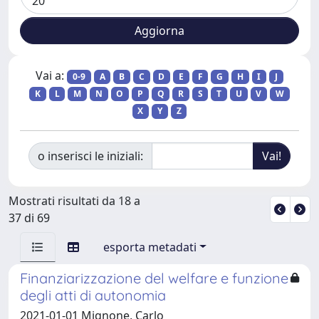
Vai a:
0-9
A
B
C
D
E
F
G
H
I
J
K
L
M
N
O
P
Q
R
S
T
U
V
W
X
Y
Z
o inserisci le iniziali:
Mostrati risultati da 18 a
37 di 69
esporta metadati
Finanziarizzazione del welfare e funzione
degli atti di autonomia
2021-01-01 Mignone, Carlo