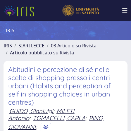
IRIS
IRIS
SIARI LECCE
03 Articolo su Rivista
Articolo pubblicato su Rivista
Abitudini e percezione di sé nelle
scelte di shopping presso i centri
urbani (Habits and perception of
self in shopping choices in urban
centres)
GUIDO, Gianluigi
;
MILETI,
Antonio
;
TOMACELLI, CARLA
;
PINO,
GIOVANNI
;