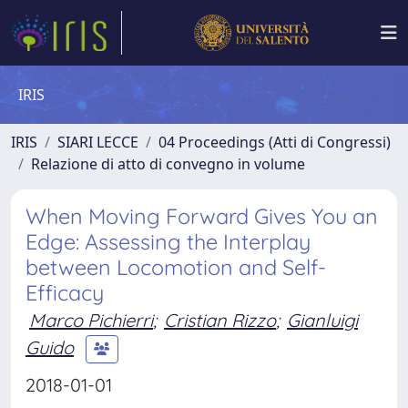
IRIS
IRIS
SIARI LECCE
04 Proceedings (Atti di Congressi)
Relazione di atto di convegno in volume
When Moving Forward Gives You an
Edge: Assessing the Interplay
between Locomotion and Self-
Efficacy
Marco Pichierri
;
Cristian Rizzo
;
Gianluigi
Guido
2018-01-01