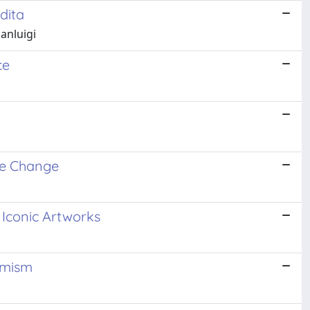
dita
anluigi
ce
ate Change
 Iconic Artworks
rmism