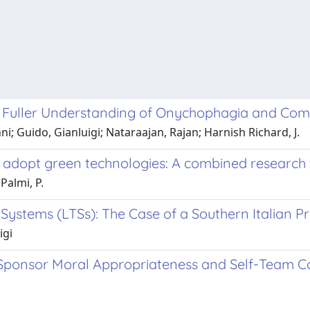
a Fuller Understanding of Onychophagia and Com
ni; Guido, Gianluigi; Nataraajan, Rajan; Harnish Richard, J.
to adopt green technologies: A combined researc
 Palmi, P.
 Systems (LTSs): The Case of a Southern Italian P
igi
of Sponsor Moral Appropriateness and Self-Team