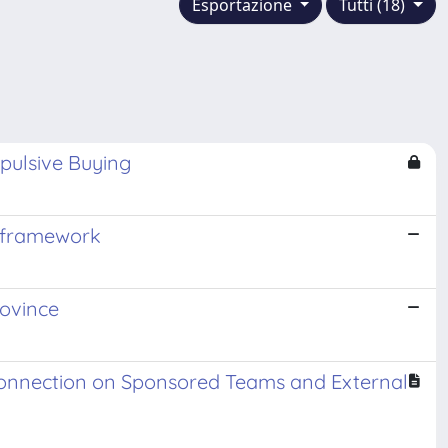
Esportazione
Tutti (18)
pulsive Buying
h framework
rovince
 Connection on Sponsored Teams and External