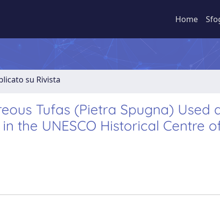
Home
Sfo
licato su Rivista
areous Tufas (Pietra Spugna) Used 
in the UNESCO Historical Centre o