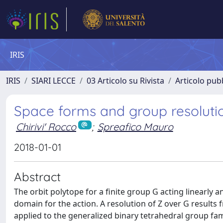
IRIS
IRIS
SIARI LECCE
03 Articolo su Rivista
Articolo pubb
Space forms and group resolutio
Chirivi' Rocco
;
Spreafico Mauro
2018-01-01
Abstract
The orbit polytope for a finite group G acting linearly 
domain for the action. A resolution of Z over G results f
applied to the generalized binary tetrahedral group f