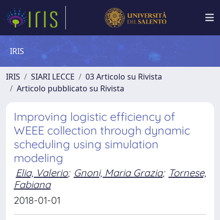
IRIS
IRIS
SIARI LECCE
03 Articolo su Rivista
Articolo pubblicato su Rivista
Improving logistic efficiency of
WEEE collection through dynamic
scheduling using simulation
modeling
Elia, Valerio
;
Gnoni, Maria Grazia
;
Tornese,
Fabiana
2018-01-01