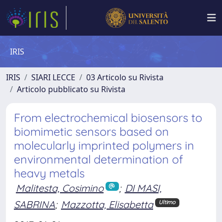
IRIS
IRIS
SIARI LECCE
03 Articolo su Rivista
Articolo pubblicato su Rivista
From electrochemical biosensors to
biomimetic sensors based on
molecularly imprinted polymers in
environmental determination of
heavy metals
Malitesta, Cosimino
;
DI MASI,
SABRINA
;
Mazzotta, Elisabetta
Ultimo