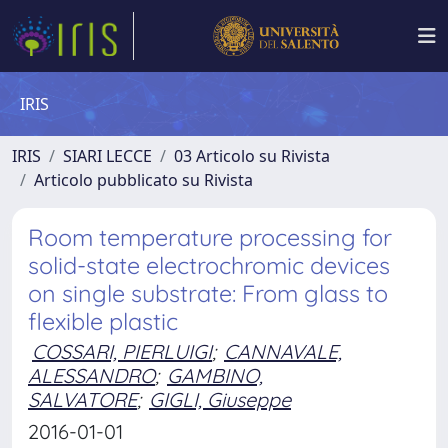
IRIS
IRIS
SIARI LECCE
03 Articolo su Rivista
Articolo pubblicato su Rivista
Room temperature processing for
solid-state electrochromic devices
on single substrate: From glass to
flexible plastic
COSSARI, PIERLUIGI
;
CANNAVALE,
ALESSANDRO
;
GAMBINO,
SALVATORE
;
GIGLI, Giuseppe
2016-01-01