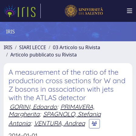
IRIS
IRIS
SIARI LECCE
03 Articolo su Rivista
Articolo pubblicato su Rivista
A measurement of the ratio of the
production cross sections for W and
Z bosons in association with jets
with the ATLAS detector
GORINI, Edoardo
;
PRIMAVERA,
Margherita
;
SPAGNOLO, Stefania
Antonia
;
VENTURA, Andrea
2014-01-01