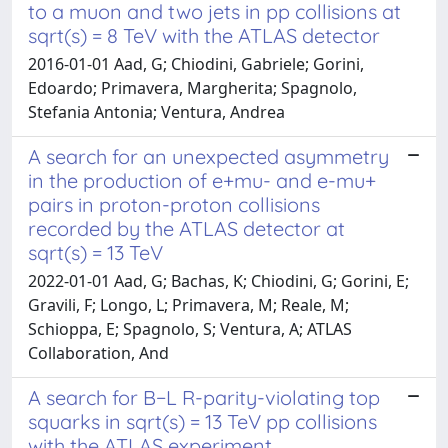
to a muon and two jets in pp collisions at
sqrt(s) = 8 TeV with the ATLAS detector
2016-01-01 Aad, G; Chiodini, Gabriele; Gorini,
Edoardo; Primavera, Margherita; Spagnolo,
Stefania Antonia; Ventura, Andrea
A search for an unexpected asymmetry
in the production of e+mu- and e-mu+
pairs in proton-proton collisions
recorded by the ATLAS detector at
sqrt(s) = 13 TeV
2022-01-01 Aad, G; Bachas, K; Chiodini, G; Gorini, E;
Gravili, F; Longo, L; Primavera, M; Reale, M;
Schioppa, E; Spagnolo, S; Ventura, A; ATLAS
Collaboration, And
A search for B−L R-parity-violating top
squarks in sqrt(s) = 13 TeV pp collisions
with the ATLAS experiment