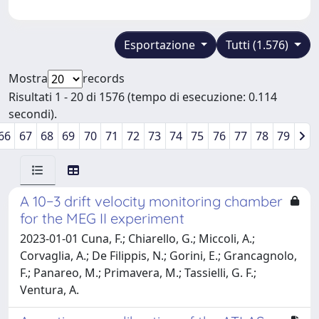
Esportazione
Tutti (1.576)
Mostra
records
Risultati 1 - 20 di 1576 (tempo di esecuzione: 0.114
secondi).
66
67
68
69
70
71
72
73
74
75
76
77
78
79
A 10−3 drift velocity monitoring chamber
for the MEG II experiment
2023-01-01 Cuna, F.; Chiarello, G.; Miccoli, A.;
Corvaglia, A.; De Filippis, N.; Gorini, E.; Grancagnolo,
F.; Panareo, M.; Primavera, M.; Tassielli, G. F.;
Ventura, A.