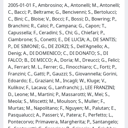
2005-01-01 F., Ambrosino; A., Antonelli; M., Antonelli;
C., Bacci; P., Beltrame; G., Bencivenni; S., Bertolucci;
C., Bini; C., Bloise; V., Bocci; F., Bossi; D., Bowring; P.,
Branchini; R., Caloi; P., Campana; G., Capon; T.,
Capussella; F., Ceradini; S., Chi; G., Chiefari; P.,
Ciambrone; S., Conetti; E., DE LUCIA; A., DE SANTIS;
P., DE SIMONE; G., DE ZORZI; S., Dell'Agnello; A.,
Denig; A., DI DOMENICO; C., DI DONATO; S., DI
FALCO; B., DI MICCO; A., Doria; M., Dreucci; G., Felici;
A., Ferrari; M. L., Ferrer; G., Finocchiaro; C., Forti; P.,
Franzini; C., Gatti; P., Gauzzi; S., Giovannella; Gorini,
Edoardo; E., Graziani; M., Incagli; W., Kluge; V.,
Kulikov; F., Lacava; G., Lanfranchi; J., LEE FRANZINI;
D., Leone; M., Martini; P., Massarotti; W., Mei; S.,
Meola; S., Miscetti; M., Moulson; S., Muller; F.,
Murtas; M., Napolitano; F., Nguyen; M., Palutan; E.,
Pasqualucci; A., Passeri; V., Patera; F., Perfetto; L.,
Pontecorvo; Primavera, Margherita; P., Santangelo;