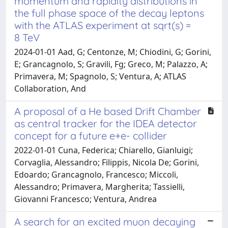
momentum and rapidity distributions in
the full phase space of the decay leptons
with the ATLAS experiment at sqrt(s) =
8 TeV
2024-01-01 Aad, G; Centonze, M; Chiodini, G; Gorini,
E; Grancagnolo, S; Gravili, Fg; Greco, M; Palazzo, A;
Primavera, M; Spagnolo, S; Ventura, A; ATLAS
Collaboration, And
A proposal of a He based Drift Chamber
as central tracker for the IDEA detector
concept for a future e+e- collider
2022-01-01 Cuna, Federica; Chiarello, Gianluigi;
Corvaglia, Alessandro; Filippis, Nicola De; Gorini,
Edoardo; Grancagnolo, Francesco; Miccoli,
Alessandro; Primavera, Margherita; Tassielli,
Giovanni Francesco; Ventura, Andrea
A search for an excited muon decaying