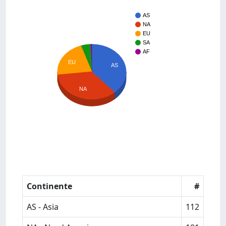
AS
NA
EU
SA
AF
EU
AS
NA
Continente
#
AS - Asia
112