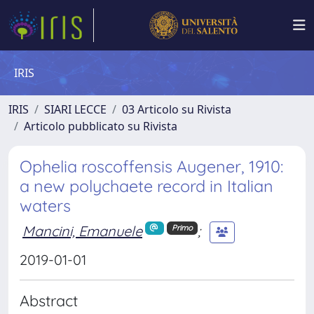
IRIS
IRIS
SIARI LECCE
03 Articolo su Rivista
Articolo pubblicato su Rivista
Ophelia roscoffensis Augener, 1910:
a new polychaete record in Italian
waters
Mancini, Emanuele
;
Primo
2019-01-01
Abstract