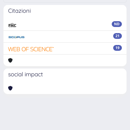
Citazioni
ND
21
19
social impact
Powered by
IRIS
-
about IRIS
-
Utilizzo dei cookie
-
Privacy
Copyright © 2026