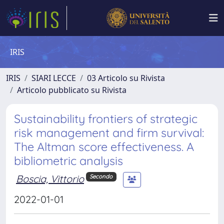
IRIS
IRIS
SIARI LECCE
03 Articolo su Rivista
Articolo pubblicato su Rivista
Sustainability frontiers of strategic
risk management and firm survival:
The Altman score effectiveness. A
bibliometric analysis
Boscia, Vittorio
Secondo
2022-01-01