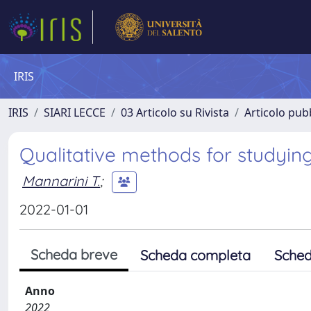
IRIS
IRIS
SIARI LECCE
03 Articolo su Rivista
Articolo pubb
Qualitative methods for studyin
Mannarini T.
;
2022-01-01
Scheda breve
Scheda completa
Sched
Anno
2022