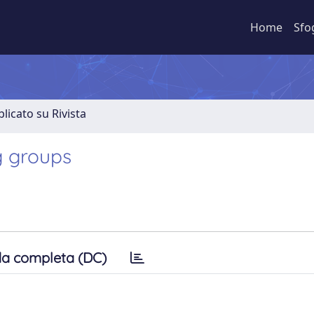
Home
Sfo
licato su Rivista
g groups
a completa (DC)