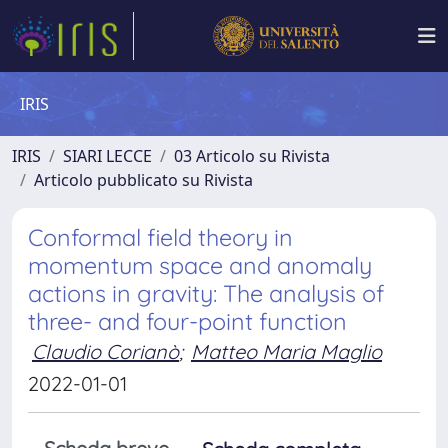
IRIS
IRIS
SIARI LECCE
03 Articolo su Rivista
Articolo pubblicato su Rivista
Conformal field theory in
momentum space and anomaly
actions in gravity: The analysis of
three- and four-point function
Claudio Corianò
;
Matteo Maria Maglio
2022-01-01