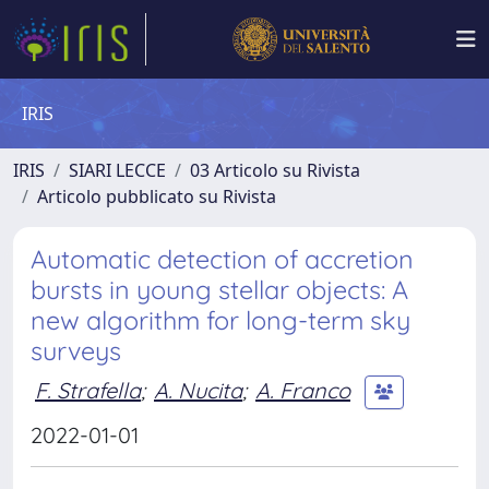
IRIS
IRIS
SIARI LECCE
03 Articolo su Rivista
Articolo pubblicato su Rivista
Automatic detection of accretion
bursts in young stellar objects: A
new algorithm for long-term sky
surveys
F. Strafella
;
A. Nucita
;
A. Franco
2022-01-01