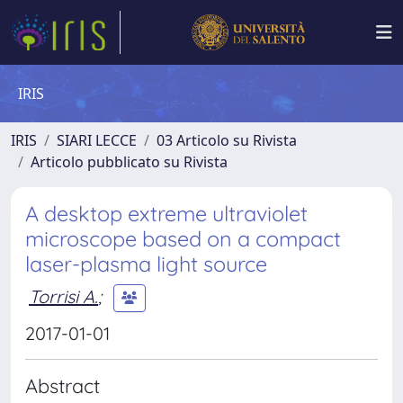
IRIS
IRIS
SIARI LECCE
03 Articolo su Rivista
Articolo pubblicato su Rivista
A desktop extreme ultraviolet
microscope based on a compact
laser-plasma light source
Torrisi A.
;
2017-01-01
Abstract