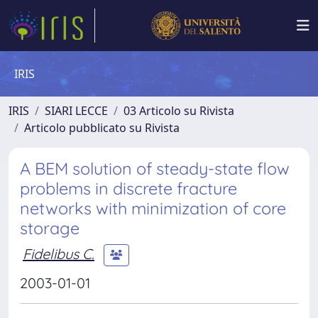
IRIS
IRIS
SIARI LECCE
03 Articolo su Rivista
Articolo pubblicato su Rivista
A BEM solution of steady-state flow
problems in discrete fracture
networks with minimization of core
storage
Fidelibus C.
2003-01-01