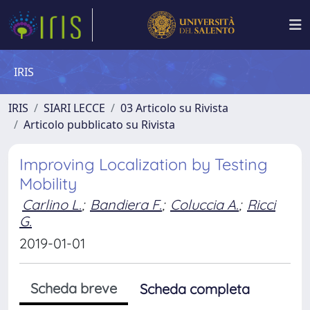
IRIS
IRIS
SIARI LECCE
03 Articolo su Rivista
Articolo pubblicato su Rivista
Improving Localization by Testing
Mobility
Carlino L.
;
Bandiera F.
;
Coluccia A.
;
Ricci
G.
2019-01-01
Scheda breve
Scheda completa