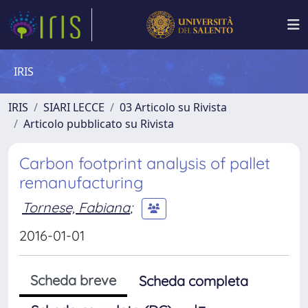
IRIS
IRIS
SIARI LECCE
03 Articolo su Rivista
Articolo pubblicato su Rivista
Carbon footprint analysis of pallet
remanufacturing
Tornese, Fabiana
;
2016-01-01
Scheda breve
Scheda completa