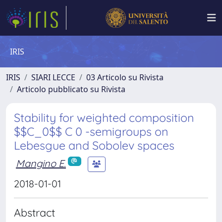
IRIS
IRIS
SIARI LECCE
03 Articolo su Rivista
Articolo pubblicato su Rivista
Stability for weighted composition
$$C_0$$ C 0 -semigroups on
Lebesgue and Sobolev spaces
Mangino E.
2018-01-01
Abstract