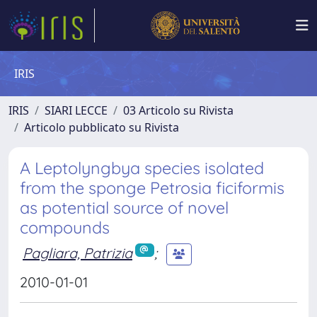
IRIS
IRIS
SIARI LECCE
03 Articolo su Rivista
Articolo pubblicato su Rivista
A Leptolyngbya species isolated
from the sponge Petrosia ficiformis
as potential source of novel
compounds
Pagliara, Patrizia
;
2010-01-01