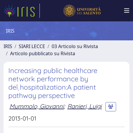
IRIS
IRIS
SIARI LECCE
03 Articolo su Rivista
Articolo pubblicato su Rivista
Increasing public healthcare
network performance by
deî¸hospitalization:A patient
pathway perspective
Mummolo, Giovanni
;
Ranieri, Luigi
2013-01-01