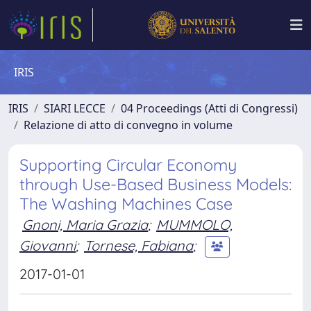
IRIS
IRIS
SIARI LECCE
04 Proceedings (Atti di Congressi)
Relazione di atto di convegno in volume
Supporting Circular Economy
through Use-Based Business Models:
The Washing Machines Case
Gnoni, Maria Grazia
;
MUMMOLO,
Giovanni
;
Tornese, Fabiana
;
2017-01-01