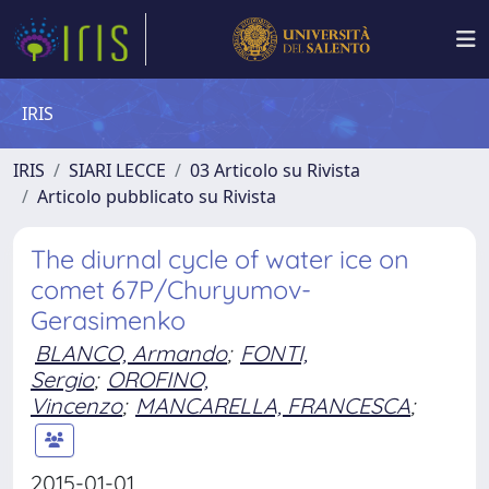
IRIS
IRIS
SIARI LECCE
03 Articolo su Rivista
Articolo pubblicato su Rivista
The diurnal cycle of water ice on
comet 67P/Churyumov-
Gerasimenko
BLANCO, Armando
;
FONTI,
Sergio
;
OROFINO,
Vincenzo
;
MANCARELLA, FRANCESCA
;
2015-01-01