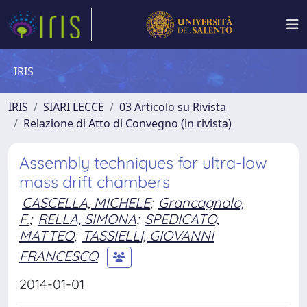
IRIS
IRIS
SIARI LECCE
03 Articolo su Rivista
Relazione di Atto di Convegno (in rivista)
Assembly techniques for ultra-low
mass drift chambers
CASCELLA, MICHELE
;
Grancagnolo,
F.
;
RELLA, SIMONA
;
SPEDICATO,
MATTEO
;
TASSIELLI, GIOVANNI
FRANCESCO
2014-01-01