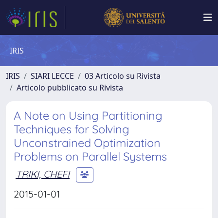
IRIS
IRIS
SIARI LECCE
03 Articolo su Rivista
Articolo pubblicato su Rivista
A Note on Using Partitioning
Techniques for Solving
Unconstrained Optimization
Problems on Parallel Systems
TRIKI, CHEFI
2015-01-01