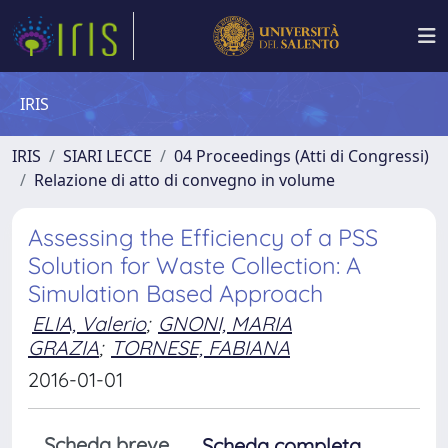
IRIS
IRIS
SIARI LECCE
04 Proceedings (Atti di Congressi)
Relazione di atto di convegno in volume
Assessing the Efficiency of a PSS
Solution for Waste Collection: A
Simulation Based Approach
ELIA, Valerio
;
GNONI, MARIA
GRAZIA
;
TORNESE, FABIANA
2016-01-01
Scheda breve
Scheda completa