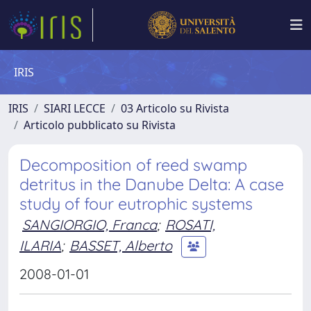
IRIS
IRIS
SIARI LECCE
03 Articolo su Rivista
Articolo pubblicato su Rivista
Decomposition of reed swamp
detritus in the Danube Delta: A case
study of four eutrophic systems
SANGIORGIO, Franca
;
ROSATI,
ILARIA
;
BASSET, Alberto
2008-01-01