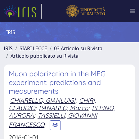
IRIS
IRIS
SIARI LECCE
03 Articolo su Rivista
Articolo pubblicato su Rivista
Muon polarization in the MEG
experiment: predictions and
measurements
CHIARELLO, GIANLUIGI
;
CHIRI,
CLAUDIO
;
PANAREO, Marco
;
PEPINO,
AURORA
;
TASSIELLI, GIOVANNI
FRANCESCO
;
2016-01-01