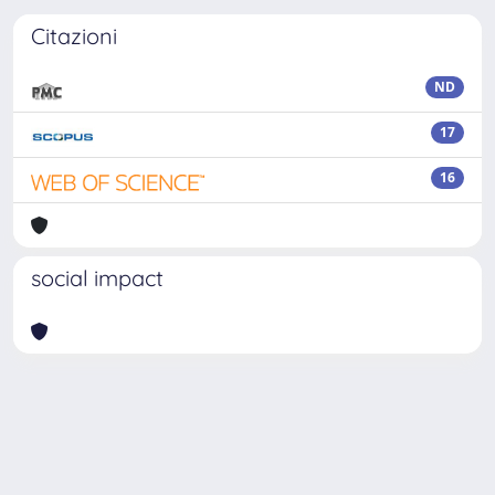
Citazioni
ND
17
16
social impact
Powered by
IRIS
-
about IRIS
-
Utilizzo dei cookie
-
Privacy
Copyright © 2026