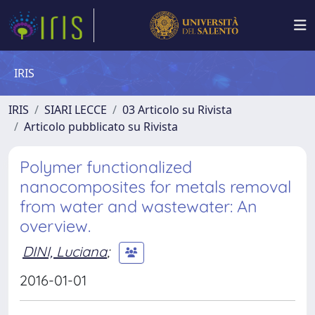
IRIS
IRIS
SIARI LECCE
03 Articolo su Rivista
Articolo pubblicato su Rivista
Polymer functionalized
nanocomposites for metals removal
from water and wastewater: An
overview.
DINI, Luciana
;
2016-01-01