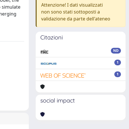
odel, the
Attenzione! I dati visualizzati
o simulate
non sono stati sottoposti a
emerging
validazione da parte dell'ateneo
Citazioni
ND
1
1
social impact