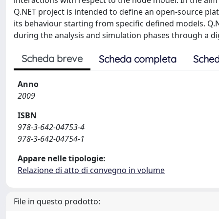
interactions with respect to the node model. In the ai
Q.NET project is intended to define an open-source pla
its behaviour starting from specific defined models. Q.
during the analysis and simulation phases through a dig
Scheda breve
Scheda completa
Sched
Anno
2009
ISBN
978-3-642-04753-4
978-3-642-04754-1
Appare nelle tipologie:
Relazione di atto di convegno in volume
File in questo prodotto: