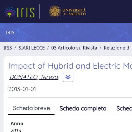
IRIS
IRIS
SIARI LECCE
03 Articolo su Rivista
Relazione di 
Impact of Hybrid and Electric Mo
DONATEO, Teresa
;
2013-01-01
Scheda breve
Scheda completa
Sched
Anno
2013