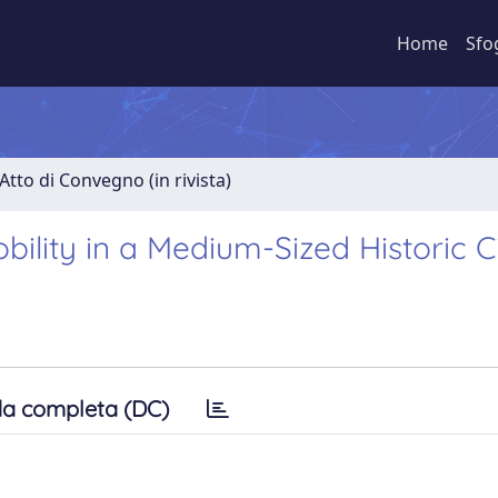
Home
Sfo
Atto di Convegno (in rivista)
bility in a Medium-Sized Historic C
a completa (DC)