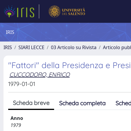
IRIS
IRIS
SIARI LECCE
03 Articolo su Rivista
Articolo pubb
"Fattori" della Presidenza e Pres
CUCCODORO, ENRICO
1979-01-01
Scheda breve
Scheda completa
Sched
Anno
1979