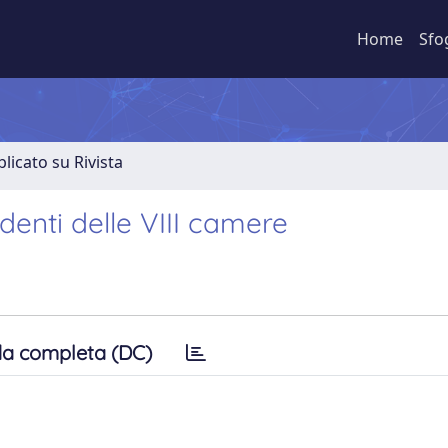
Home
Sfo
licato su Rivista
identi delle VIII camere
a completa (DC)