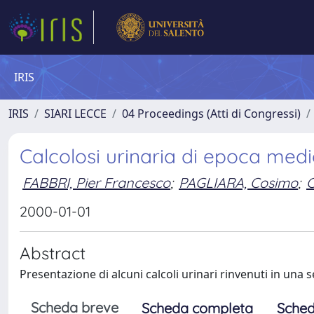
IRIS
IRIS
SIARI LECCE
04 Proceedings (Atti di Congressi)
Calcolosi urinaria di epoca med
FABBRI, Pier Francesco
;
PAGLIARA, Cosimo
;
C
2000-01-01
Abstract
Presentazione di alcuni calcoli urinari rinvenuti in una 
Scheda breve
Scheda completa
Sched