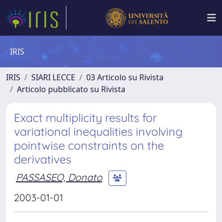
IRIS
IRIS
SIARI LECCE
03 Articolo su Rivista
Articolo pubblicato su Rivista
Exact multiplicity results for
variational inequalities involving
pointwise constraints on the
derivatives
PASSASEO, Donato
2003-01-01