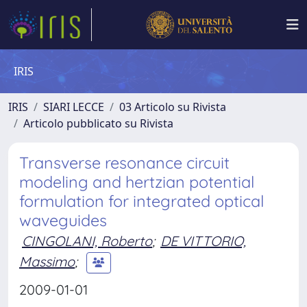
IRIS
IRIS
SIARI LECCE
03 Articolo su Rivista
Articolo pubblicato su Rivista
Transverse resonance circuit
modeling and hertzian potential
formulation for integrated optical
waveguides
CINGOLANI, Roberto
;
DE VITTORIO,
Massimo
;
2009-01-01