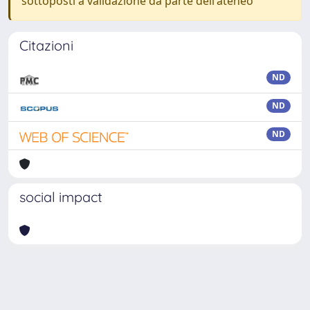
sottoposti a validazione da parte dell'ateneo
Citazioni
ND
ND
ND
social impact
Powered by
IRIS
-
about IRIS
-