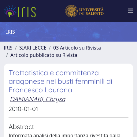
IRIS
IRIS
SIARI LECCE
03 Articolo su Rivista
Articolo pubblicato su Rivista
Trattatistica e committenza
aragonese nei busti femminili di
Francesco Laurana
DAMIANAKI, Chrysa
2010-01-01
Abstract
Informata analisi della importanza rivestita dalla