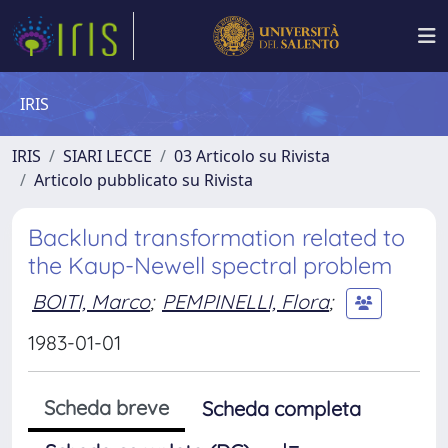
IRIS
IRIS
SIARI LECCE
03 Articolo su Rivista
Articolo pubblicato su Rivista
Backlund transformation related to
the Kaup-Newell spectral problem
BOITI, Marco
;
PEMPINELLI, Flora
;
1983-01-01
Scheda breve
Scheda completa