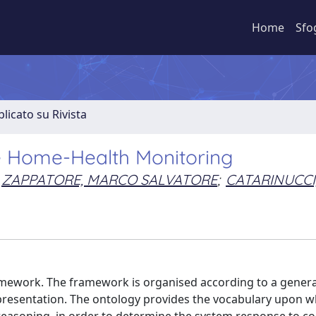
Home
Sfo
licato su Rivista
 Home-Health Monitoring
ZAPPATORE, MARCO SALVATORE
;
CATARINUCCI
amework. The framework is organised according to a gener
epresentation. The ontology provides the vocabulary upon w