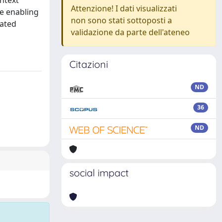
ntext
Attenzione! I dati visualizzati
ce enabling
non sono stati sottoposti a
nated
validazione da parte dell'ateneo
Citazioni
ND
36
ND
social impact