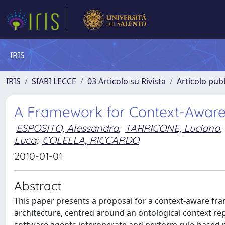
IRIS
IRIS
SIARI LECCE
03 Articolo su Rivista
Articolo pubb
A Framework for Context-Aware
ESPOSITO, Alessandra
;
TARRICONE, Luciano
;
Luca
;
COLELLA, RICCARDO
2010-01-01
Abstract
This paper presents a proposal for a context-aware fr
architecture, centred around an ontological context r