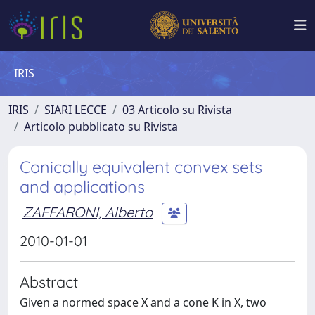
IRIS
IRIS
SIARI LECCE
03 Articolo su Rivista
Articolo pubblicato su Rivista
Conically equivalent convex sets
and applications
ZAFFARONI, Alberto
2010-01-01
Abstract
Given a normed space X and a cone K in X, two