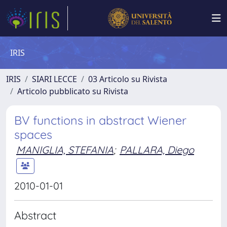
IRIS
IRIS
SIARI LECCE
03 Articolo su Rivista
Articolo pubblicato su Rivista
BV functions in abstract Wiener
spaces
MANIGLIA, STEFANIA
;
PALLARA, Diego
2010-01-01
Abstract