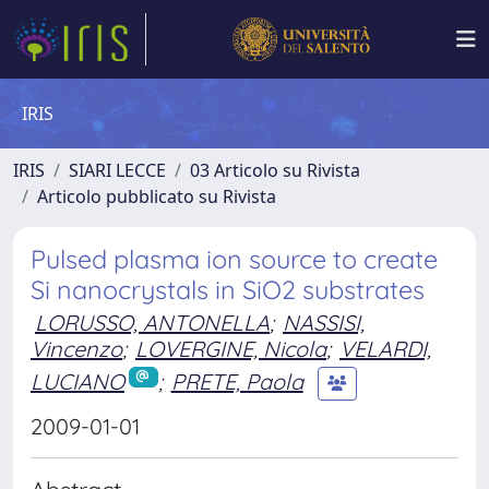
IRIS
IRIS
SIARI LECCE
03 Articolo su Rivista
Articolo pubblicato su Rivista
Pulsed plasma ion source to create
Si nanocrystals in SiO2 substrates
LORUSSO, ANTONELLA
;
NASSISI,
Vincenzo
;
LOVERGINE, Nicola
;
VELARDI,
LUCIANO
;
PRETE, Paola
2009-01-01