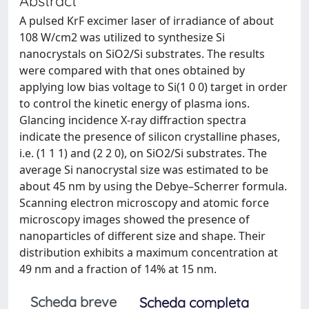
Abstract
A pulsed KrF excimer laser of irradiance of about
108 W/cm2 was utilized to synthesize Si
nanocrystals on SiO2/Si substrates. The results
were compared with that ones obtained by
applying low bias voltage to Si(1 0 0) target in order
to control the kinetic energy of plasma ions.
Glancing incidence X-ray diffraction spectra
indicate the presence of silicon crystalline phases,
i.e. (1 1 1) and (2 2 0), on SiO2/Si substrates. The
average Si nanocrystal size was estimated to be
about 45 nm by using the Debye–Scherrer formula.
Scanning electron microscopy and atomic force
microscopy images showed the presence of
nanoparticles of different size and shape. Their
distribution exhibits a maximum concentration at
49 nm and a fraction of 14% at 15 nm.
Scheda breve
Scheda completa