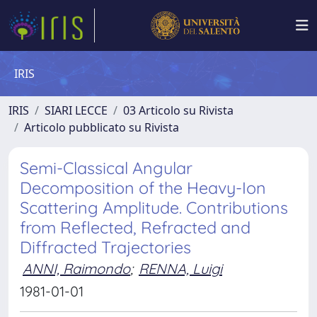
IRIS
IRIS
SIARI LECCE
03 Articolo su Rivista
Articolo pubblicato su Rivista
Semi-Classical Angular
Decomposition of the Heavy-Ion
Scattering Amplitude. Contributions
from Reflected, Refracted and
Diffracted Trajectories
ANNI, Raimondo
;
RENNA, Luigi
1981-01-01