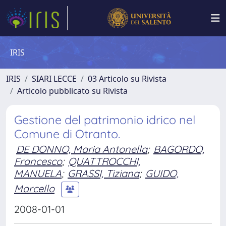
IRIS
IRIS
SIARI LECCE
03 Articolo su Rivista
Articolo pubblicato su Rivista
Gestione del patrimonio idrico nel
Comune di Otranto.
DE DONNO, Maria Antonella
;
BAGORDO,
Francesco
;
QUATTROCCHI,
MANUELA
;
GRASSI, Tiziana
;
GUIDO,
Marcello
2008-01-01