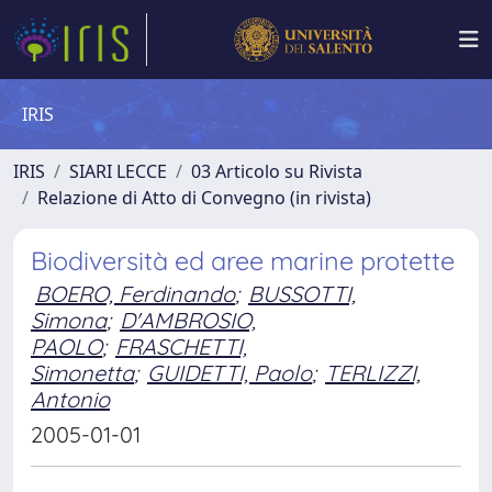
IRIS
IRIS
SIARI LECCE
03 Articolo su Rivista
Relazione di Atto di Convegno (in rivista)
Biodiversità ed aree marine protette
BOERO, Ferdinando
;
BUSSOTTI,
Simona
;
D'AMBROSIO,
PAOLO
;
FRASCHETTI,
Simonetta
;
GUIDETTI, Paolo
;
TERLIZZI,
Antonio
2005-01-01