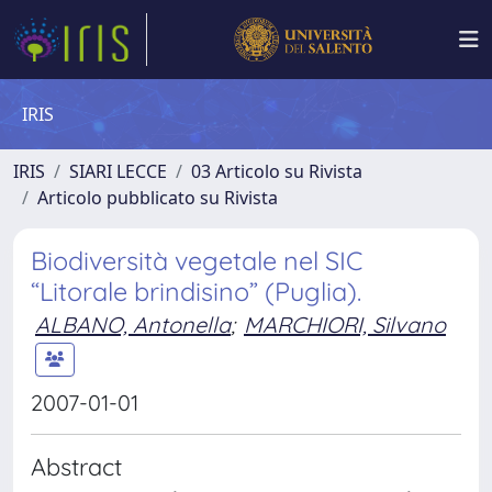
IRIS
IRIS
SIARI LECCE
03 Articolo su Rivista
Articolo pubblicato su Rivista
Biodiversità vegetale nel SIC
“Litorale brindisino” (Puglia).
ALBANO, Antonella
;
MARCHIORI, Silvano
2007-01-01
Abstract